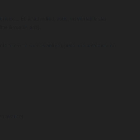
rieux… Et là, au milieu, vous, en véritable star 
time à vos 14 ans).
ur le micro, le succès oblige), juste une ambiance où 
 en avance).