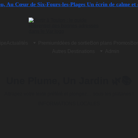
, Au Cœur de Six-Fours-les-Plages Un écrin de calme et 
ipe
Actualités
Premium
Idées de sortie
Bon plans Promos
Bon
Autres Destinations
Admin
Une Plume, Un Jardin 🌿📚
Attrapez votre texte préféré et plongez… sous les platanes !
INFORMATIONS LOCALES