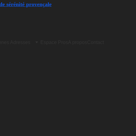
de sérénité provençale
nes Adresses
Espace Pros
A propos
Contact