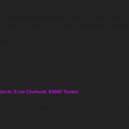
passionnés de littérature entre papillons et pique-niqueurs cu
favori (oui, même celui que vous avez écrit dans votre journal in
 GRATUIT. Pas de ticket, pas de file d’attente (bon, peut-être po
ne.
lucet, 5 rue Chalucet, 83000 Toulon
di et se poursuit avec votre bonne humeur !
e les premiers paragraphes d’un bon livre : en pleine forme et
sultez le site web pour d'autres précisions.