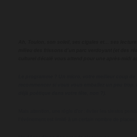
Ah, Toulon, son soleil, ses cigales et… ses lectur
milieu des frissons d’un parc verdoyant (et des ré
culturel décalé vous attend pour une après-midi au
Le programme ? Un micro, votre meilleur coup de c
recommencer si vous vous emballez un peu trop. Le
déjà poétique dans votre tête, non ?).
Mais attention, une règle d’or : éviter les siestes pe
l’événement est limité à un certain nombre de places. 