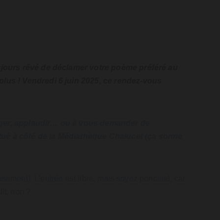
oujours rêvé de déclamer votre poème préféré au 
plus ! Vendredi 6 juin 2025, ce rendez-vous 
rager, applaudir… ou à vous demander de 
tué à côté de la Médiathèque Chalucet (ça sonne 
sement). L'entrée est libre, mais soyez ponctuel, car 
it, non ?