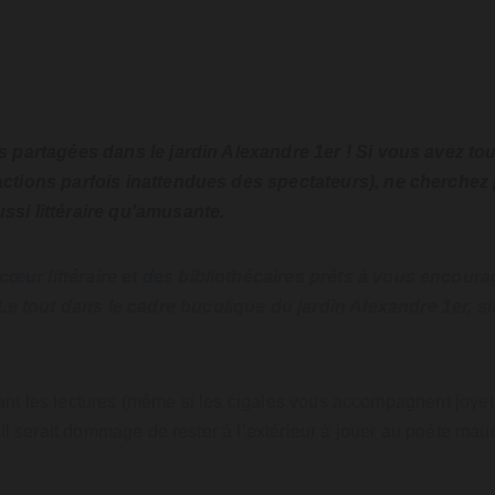
es partagées dans le jardin Alexandre 1er ! Si vous avez t
actions parfois inattendues des spectateurs), ne cherchez 
ssi littéraire qu’amusante.
œur littéraire et des bibliothécaires prêts à vous encou
 tout dans le cadre bucolique du jardin Alexandre 1er, si
ndant les lectures (même si les cigales vous accompagnent joyeu
Il serait dommage de rester à l’extérieur à jouer au poète maud