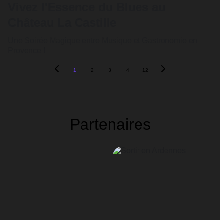
Vivez l'Essence du Blues au
Château La Castille
Une Soirée Magique entre Musique et Gastronomie en
Provence !
1
2
3
4
12
Partenaires