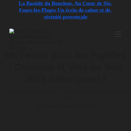
La Bastide du Bouchou, Au Cœur de Six-
Fours-les-Plages Un écrin de calme et de 
sérénité provençale
Un Festin pour les Papilles
: Cuisines et Vins du Sud
2025 débarquent !
Place à La Valette-du-Var, l’épicentre de la gourmandise le
17 mai
INFORMATIONS LOCALES