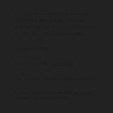
Ne vous arrêtez pas là : explorez d'autres 
événements dans la région PACA pour 
prolonger votre séjour culturel et découvrir 
tout ce que cette belle région a à offrir.
Stéphane STORM
Pour en savoir plus, 
Cliquez ICI
Agence Marketing : 
www.oasisproductions.fr
L'abus d'alcool est dangereux pour la santé, 
à consommer avec modération !