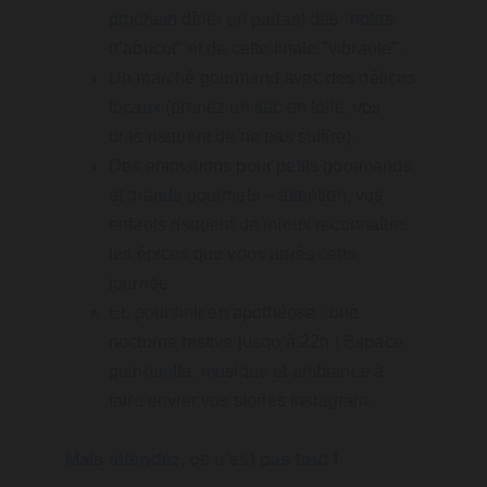
prochain dîner en parlant des "notes 
d’abricot" et de cette finale "vibrante".
Un marché gourmand avec des délices 
locaux (prenez un sac en toile, vos 
bras risquent de ne pas suffire).
Des animations pour petits gourmands 
et grands gourmets – attention, vos 
enfants risquent de mieux reconnaître 
les épices que vous après cette 
journée.
Et, pour finir en apothéose : une 
nocturne festive jusqu’à 22h ! Espace 
guinguette, musique et ambiance à 
faire envier vos stories Instagram.
Mais attendez, ce n’est pas tout !