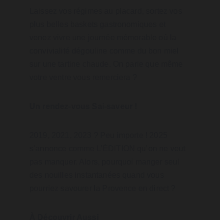
Laissez vos régimes au placard, sortez vos 
plus belles baskets gastronomiques et 
venez vivre une journée mémorable où la 
convivialité dégouline comme du bon miel 
sur une tartine chaude. On parie que même 
votre ventre vous remerciera ?
Un rendez-vous Sai-saveur !
2019, 2021, 2023 ? Peu importe ! 2025 
s’annonce comme L’ÉDITION qu’on ne veut 
pas manquer. Alors, pourquoi manger seul 
des nouilles instantanées quand vous 
pourriez savourer la Provence en direct ?
À Découvrir Aussi