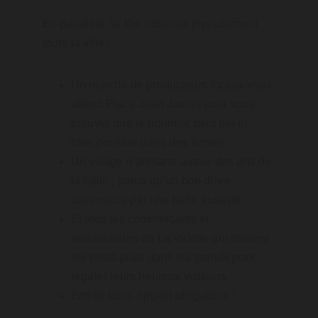
En parallèle, la fête colonise joyeusement 
toute la ville :
Un marché de producteurs locaux vous 
attend Place Jean Jaurès pour vous 
prouver que le bonheur peut bel et 
bien pousser dans des fermes.
Un village d’artisans autour des arts de 
la table : parce qu’un bon dîner 
commence par une belle assiette.
Et tous les commerçants et 
restaurateurs de La Valette qui mettent 
les petits plats dans les grands pour 
régaler leurs heureux visiteurs.
Entrée libre, Appétit obligatoire !