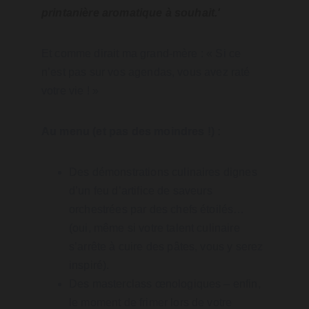
printanière aromatique à souhait.'
Et comme dirait ma grand-mère : « Si ce 
n’est pas sur vos agendas, vous avez raté 
votre vie ! »
Au menu (et pas des moindres !) :
Des démonstrations culinaires dignes 
d’un feu d’artifice de saveurs 
orchestrées par des chefs étoilés… 
(oui, même si votre talent culinaire 
s’arrête à cuire des pâtes, vous y serez 
inspiré).
Des masterclass œnologiques – enfin, 
le moment de frimer lors de votre 