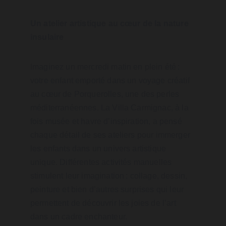
Un atelier artistique au cœur de la nature 
insulaire
Imaginez un mercredi matin en plein été : 
votre enfant emporté dans un voyage créatif 
au cœur de Porquerolles, une des perles 
méditerranéennes. La Villa Carmignac, à la 
fois musée et havre d’inspiration, a pensé 
chaque détail de ses ateliers pour immerger 
les enfants dans un univers artistique 
unique. Différentes activités manuelles 
stimulent leur imagination : collage, dessin, 
peinture et bien d’autres surprises qui leur 
permettent de découvrir les joies de l’art 
dans un cadre enchanteur.