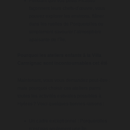
Pendant que vos petits Picasso 
façonnent leurs chefs-d’œuvre, vous 
pouvez explorer les environs, flâner 
dans les ruelles de Porquerolles ou 
simplement savourer l’atmosphère 
apaisante de l’île.
Pourquoi les ateliers enfants à la Villa 
Carmignac sont incontournables cet été
Maintenant, vous vous demandez peut-être : 
mais pourquoi choisir ces ateliers parmi 
toutes les activités estivales possibles à 
Hyères ? Voici quelques bonnes raisons :
Un cadre exceptionnel : Porquerolles 
n’est pas seulement une île 