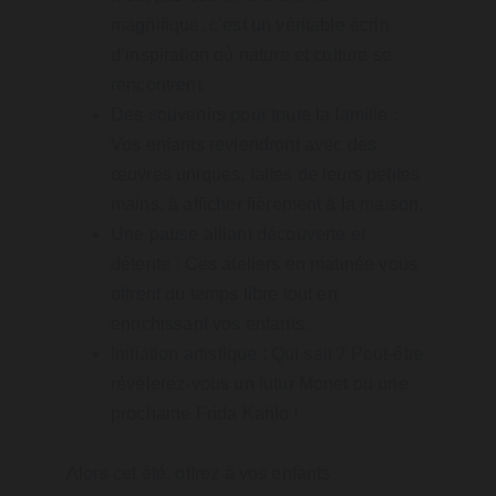
magnifique, c’est un véritable écrin 
d’inspiration où nature et culture se 
rencontrent.
Des souvenirs pour toute la famille : 
Vos enfants reviendront avec des 
œuvres uniques, faites de leurs petites 
mains, à afficher fièrement à la maison.
Une pause alliant découverte et 
détente : Ces ateliers en matinée vous 
offrent du temps libre tout en 
enrichissant vos enfants.
Initiation artistique : Qui sait ? Peut-être 
révélerez-vous un futur Monet ou une 
prochaine Frida Kahlo !
Alors cet été, offrez à vos enfants 