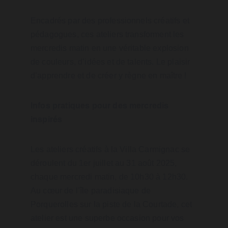
Encadrés par des professionnels créatifs et 
pédagogues, ces ateliers transforment les 
mercredis matin en une véritable explosion 
de couleurs, d’idées et de talents. Le plaisir 
d’apprendre et de créer y règne en maître !
Infos pratiques pour des mercredis 
inspirés
Les ateliers créatifs à la Villa Carmignac se 
déroulent du 1er juillet au 31 août 2025, 
chaque mercredi matin, de 10h30 à 12h30. 
Au cœur de l’île paradisiaque de 
Porquerolles sur la piste de la Courtade, cet 
atelier est une superbe occasion pour vos 