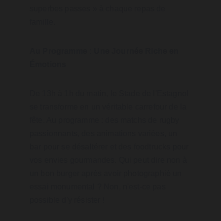
superbes passes » à chaque repas de 
famille.
Au Programme : Une Journée Riche en 
Émotions
De 13h à 1h du matin, le Stade de l'Estagnol 
se transforme en un véritable carrefour de la 
fête. Au programme : des matchs de rugby 
passionnants, des animations variées, un 
bar pour se désaltérer et des foodtrucks pour 
vos envies gourmandes. Qui peut dire non à 
un bon burger après avoir photographié un 
essai monumental ? Non, n'est-ce pas 
possible d'y résister !