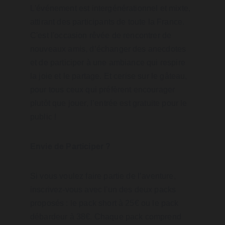
L'événement est intergénérationnel et mixte, 
attirant des participants de toute la France. 
C'est l'occasion rêvée de rencontrer de 
nouveaux amis, d’échanger des anecdotes 
et de participer à une ambiance qui respire 
la joie et le partage. Et cerise sur le gâteau, 
pour tous ceux qui préfèrent encourager 
plutôt que jouer, l’entrée est gratuite pour le 
public !
Envie de Participer ?
Si vous voulez faire partie de l’aventure, 
inscrivez-vous avec l'un des deux packs 
proposés : le pack short à 25€ ou le pack 
débardeur à 38€. Chaque pack comprend 