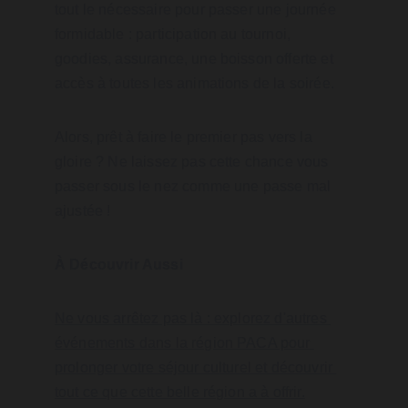
tout le nécessaire pour passer une journée 
formidable : participation au tournoi, 
goodies, assurance, une boisson offerte et 
accès à toutes les animations de la soirée.
Alors, prêt à faire le premier pas vers la 
gloire ? Ne laissez pas cette chance vous 
passer sous le nez comme une passe mal 
ajustée !
À Découvrir Aussi
Ne vous arrêtez pas là : explorez d'autres 
événements dans la région PACA pour 
prolonger votre séjour culturel et découvrir 
tout ce que cette belle région a à offrir.