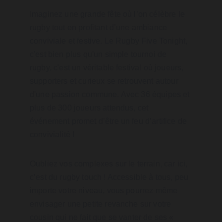
Imaginez une grande fête où l’on célèbre le 
rugby tout en profitant d’une ambiance 
conviviale et festive. Le Rugby Five Tonight, 
c'est bien plus qu'un simple tournoi de 
rugby, c'est un véritable festival où joueurs, 
supporters et curieux se retrouvent autour 
d'une passion commune. Avec 36 équipes et 
plus de 300 joueurs attendus, cet 
événement promet d’être un feu d’artifice de 
convivialité !
Oubliez vos complexes sur le terrain, car ici, 
c’est du rugby touch ! Accessible à tous, peu 
importe votre niveau, vous pourrez même 
envisager une petite revanche sur votre 
cousin qui ne fait que se vanter de ses « 