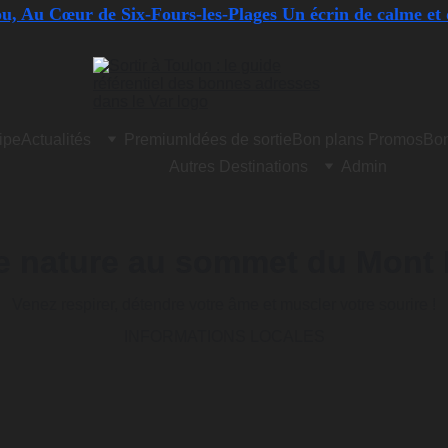
, Au Cœur de Six-Fours-les-Plages Un écrin de calme et 
ipe
Actualités
Premium
Idées de sortie
Bon plans Promos
Bon
Autres Destinations
Admin
e nature au sommet du Mont 
Venez respirer, détendre votre âme et muscler votre sourire !
INFORMATIONS LOCALES