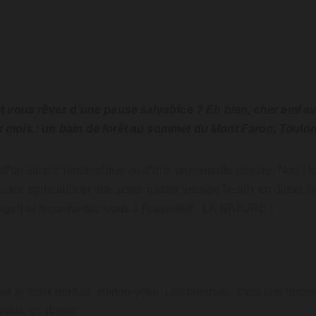
et vous rêvez d’une pause salvatrice ? Eh bien, cher ami a
x mois : un bain de forêt au sommet du Mont Faron, Toulon 
i d’un simple pique-nique ou d’une promenade pépère. Non ! Ici
pirituelle et une sortie nature version Netflix en direct live
age!) et reconnectez-vous à l’essentiel : LA NATURE !
?
us le doux nom de shinrin-yoku. Littéralement, c’est une immersi
onnais, ça donne :