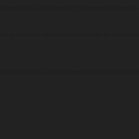
es histoires. Non, je ne blague pas. Et si vous prêtez attention
 place, sinon c’est votre collègue Sylvie (celle qui se vante to
ans la région PACA pour prolonger votre séjour culturel et décou