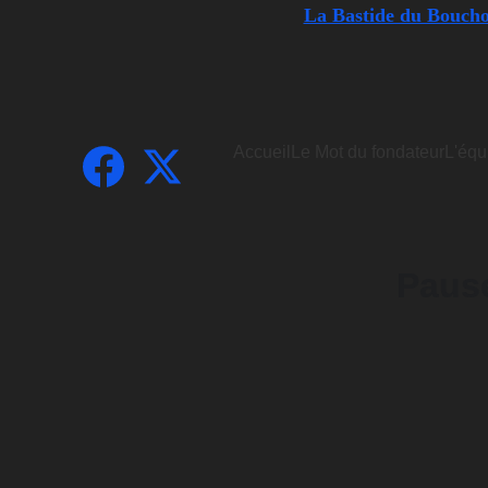
La Bastide du Bouchou
Accueil
Le Mot du fondateur
L'équ
Paus