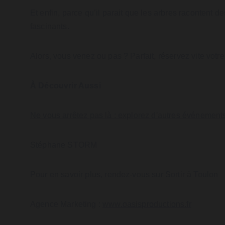
Et enfin, parce qu’il parait que les arbres racontent d
fascinants.
Alors, vous venez ou pas ? Parfait, réservez vite votre
À Découvrir Aussi
Ne vous arrêtez pas là : explorez d'autres événements d
Stéphane STORM
Pour en savoir plus, rendez-vous sur Sortir à Toulon
Agence Marketing : 
www.oasisproductions.fr