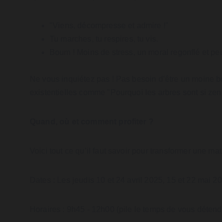
"Viens, décompresse et admire !"
Tu marches, tu respires, tu vis.
Boum ! Moins de stress, un moral regonflé et peu
Ne vous inquiétez pas ! Pas besoin d’être un moine b
existentielles comme "Pourquoi les arbres sont si zen
Quand, où et comment profiter ?
Voici tout ce qu’il faut savoir pour transformer une m
Dates : Les jeudis 10 et 24 avril 2025, 15 et 22 mai 20
Horaires : 9h45 - 12h00 (pile le temps de vous détend