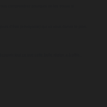
, vous comprendrez pourquoi on les trouve si 
ujours d’être prévoyante) qui va vous damer le pion.
vrir tout ce que cette belle région a à offrir.  