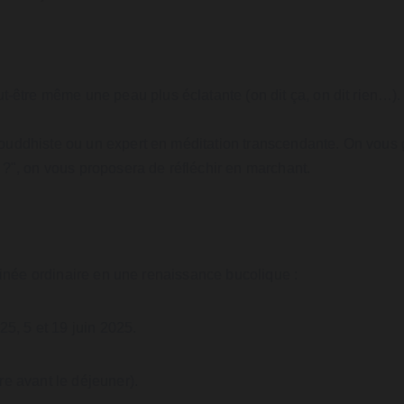
t-être même une peau plus éclatante (on dit ça, on dit rien…).
ouddhiste ou un expert en méditation transcendante. On vous g
 ?", on vous proposera de réfléchir en marchant.
atinée ordinaire en une renaissance bucolique :
25, 5 et 19 juin 2025.
re avant le déjeuner).