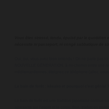
Vous êtes stressé, tendu, épuisé par le quotidien 
nécessite ni passeport, ni congé sabbatique de si
Oui, oui, vous avez bien entendu ! On ne parle pas ic
NOUVELLE GÉNÉRATION, à mi-chemin entre une retraite s
méditerranéennes, éteignez ce téléphone (allez, cour
Le bain de forêt : késako et pourquoi c’est génial 
Le bain de forêt est une tradition japonaise connue so
apaisants sur l’esprit et le corps. Bon, traduit en toul