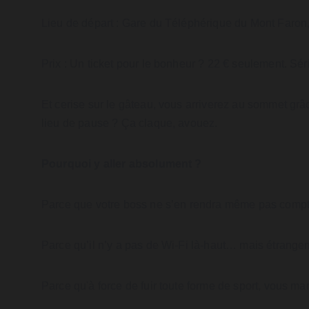
Lieu de départ : Gare du Téléphérique du Mont Faron,
Prix : Un ticket pour le bonheur ? 22 € seulement. Sér
Et cerise sur le gâteau, vous arriverez au sommet grâc
lieu de pause ? Ça claque, avouez.
Pourquoi y aller absolument ?
Parce que votre boss ne s’en rendra même pas compte
Parce qu’il n’y a pas de Wi-Fi là-haut… mais étrangem
Parce qu'à force de fuir toute forme de sport, vous m