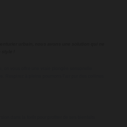
venturier urbain, nous avons une solution qui ne 
style !
, on vous offre une vraie plongée sensorielle 
. Respirez à pleins poumons l’air pur des collines 
on dans la forêt pour profiter de ses bienfaits 