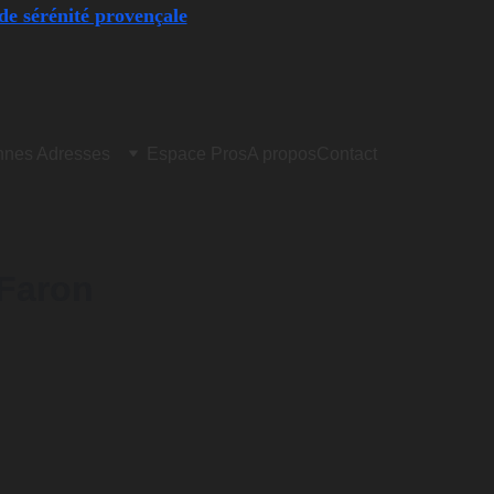
de sérénité provençale
nes Adresses
Espace Pros
A propos
Contact
Faron