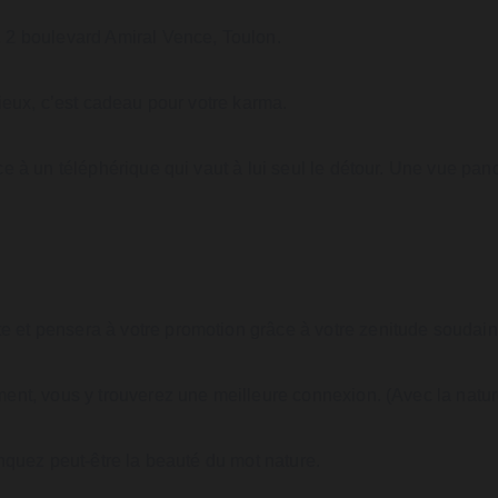
 2 boulevard Amiral Vence, Toulon.
ieux, c’est cadeau pour votre karma.
e à un téléphérique qui vaut à lui seul le détour. Une vue pano
 et pensera à votre promotion grâce à votre zenitude soudain
ent, vous y trouverez une meilleure connexion. (Avec la nature
anquez peut-être la beauté du mot nature.