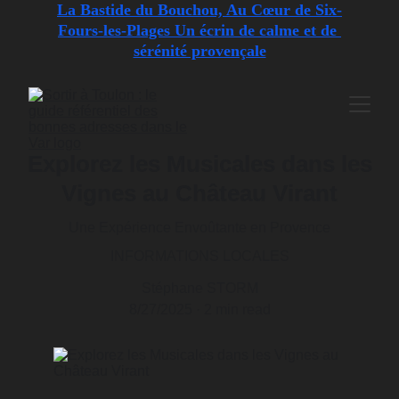
La Bastide du Bouchou, Au Cœur de Six-
Fours-les-Plages Un écrin de calme et de 
sérénité provençale
Explorez les Musicales dans les
Vignes au Château Virant
Une Expérience Envoûtante en Provence
INFORMATIONS LOCALES
Stéphane STORM
8/27/2025
2 min read