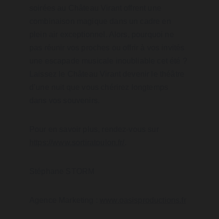
soirées au Château Virant offrent une 
combinaison magique dans un cadre en 
plein air exceptionnel. Alors, pourquoi ne 
pas réunir vos proches ou offrir à vos invités 
une escapade musicale inoubliable cet été ? 
Laissez le Château Virant devenir le théâtre 
d’une nuit que vous chérirez longtemps 
dans vos souvenirs.
Pour en savoir plus, rendez-vous sur 
https://www.sortiratoulon.fr/
.
Stéphane STORM
Agence Marketing : 
www.oasisproductions.fr