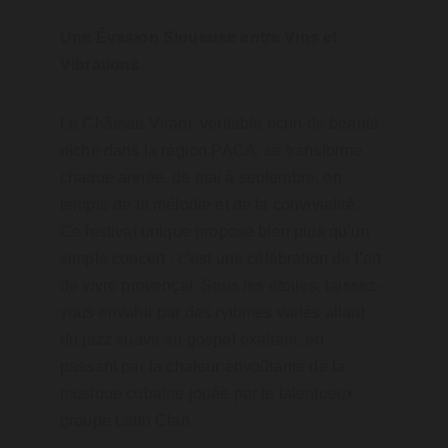
Une Évasion Sinueuse entre Vins et 
Vibrations
Le Château Virant, véritable écrin de beauté 
niché dans la région PACA, se transforme 
chaque année, de mai à septembre, en 
temple de la mélodie et de la convivialité. 
Ce festival unique propose bien plus qu’un 
simple concert : c’est une célébration de l’art 
de vivre provençal. Sous les étoiles, laissez-
vous envahir par des rythmes variés allant 
du jazz suave au gospel exaltant, en 
passant par la chaleur envoûtante de la 
musique cubaine jouée par le talentueux 
groupe Latin Clan.