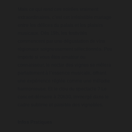
Mais ce qui rend ces soirées vraiment 
extraordinaires, c’est cet irrésistible mariage 
entre les délices du palais et les plaisirs 
musicaux. Dès 19h, les festivités 
commencent par une dégustation de vins 
régionaux soigneusement sélectionnés. Peu 
importe si vous êtes amateur ou 
connaisseur, le nectar des vignes se mêlera 
parfaitement à l’essence musicale, offrant 
une expérience réglée comme une mélodie 
harmonieuse. Et le clou du spectacle ? Le 
concert démarre à 20h30, immergé dans le 
cadre sublime et paisible des vignobles.
Infos Pratiques