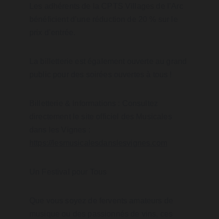
Les adhérents de la CPTS Villages de l’Arc 
bénéficient d’une réduction de 20 % sur le 
prix d’entrée.
La billetterie est également ouverte au grand 
public pour des soirées ouvertes à tous !
Billetterie & Informations : Consultez 
directement le site officiel des Musicales 
dans les Vignes : 
https://lesmusicalesdanslesvignes.com
Un Festival pour Tous
Que vous soyez de fervents amateurs de 
musique ou des passionnés de vins, ces 