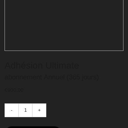
Adhésion Ultimate
abonnement Annuel (365 jours)
€900.00
-
+